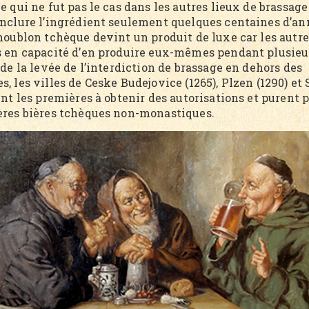
e qui ne fut pas le cas dans les autres lieux de brassage
inclure l’ingrédient seulement quelques centaines d’an
 houblon tchèque devint un produit de luxe car les autr
s en capacité d’en produire eux-mêmes pendant plusieur
 de la levée de l’interdiction de brassage en dehors des
, les villes de Ceske Budejovice (1265), Plzen (1290) et
ent les premières à obtenir des autorisations et purent 
ères bières tchèques non-monastiques.