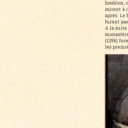
houblon, c
mirent à 
après. Le
furent pa
A la suite
monastères
(1256) fur
les premi