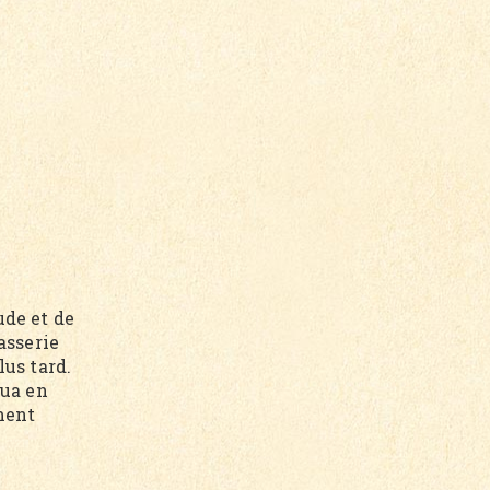
ude et de
asserie
lus tard.
nua en
ment