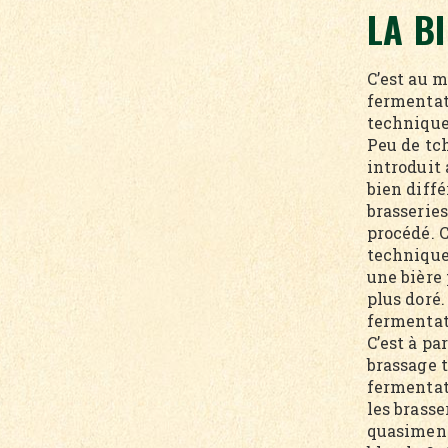
LA B
C’est au m
fermentat
technique
Peu de tc
introduit 
bien diffé
brasseries
procédé. 
technique
une bière 
plus doré.
fermentat
C’est à p
brassage t
fermentati
les brasse
quasiment 