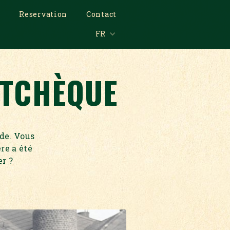
s
Reservation
Contact
FR
 TCHÈQUE
nde. Vous
re a été
er ?