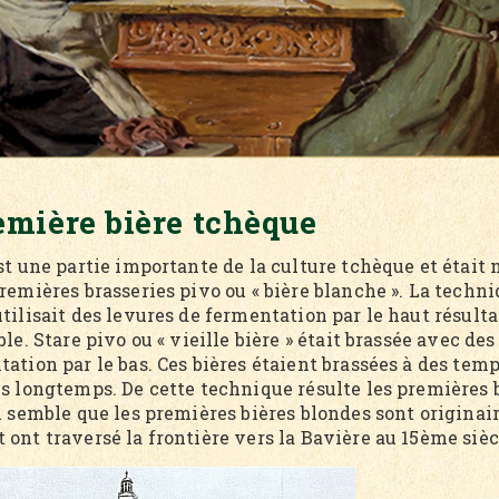
emière bière tchèque
est une partie importante de la culture tchèque et étai
remières brasseries pivo ou « bière blanche ». La techn
tilisait des levures de fermentation par le haut résult
ble. Stare pivo ou « vieille bière » était brassée avec de
ation par le bas. Ces bières étaient brassées à des tem
us longtemps. De cette technique résulte les premières 
l semble que les premières bières blondes sont originai
ont traversé la frontière vers la Bavière au 15ème sièc