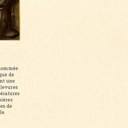
t nommée
ique de
ant une
s levures
pératures
bières
res de
le.