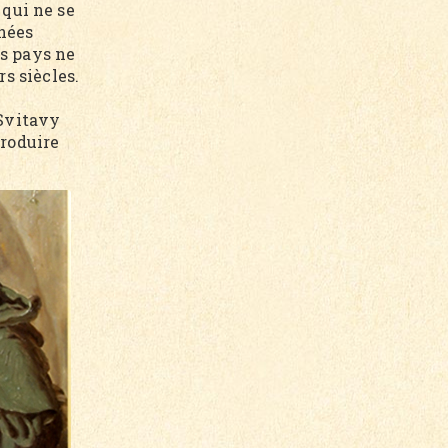
 qui ne se
nées
es pays ne
s siècles.
 Svitavy
produire