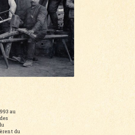
 993 au
 des
du
sèrent du