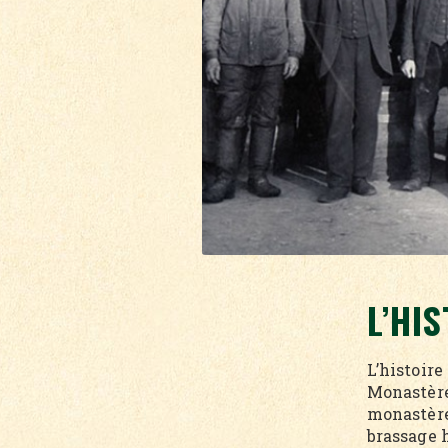
L’HI
L’histoir
Monastère
monastères
brassage 