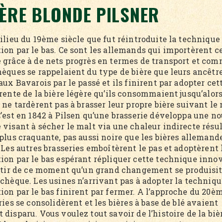
IÈRE BLONDE PILSNER
ilieu du 19ème siècle que fut réintroduite la technique
ion par le bas. Ce sont les allemands qui importèrent c
 grâce à de nets progrès en termes de transport et com
hèques se rappelaient du type de bière que leurs ancêtr
aux Bavarois par le passé et ils finirent par adopter cet
rente de la bière légère qu’ils consommaient jusqu’alors
 ne tardèrent pas à brasser leur propre bière suivant l
C’est en 1842 à Pilsen qu’une brasserie développa une n
 visant à sécher le malt via une chaleur indirecte résu
plus craquante, pas aussi noire que les bières allemand
 Les autres brasseries emboîtèrent le pas et adoptèrent 
ion par le bas espérant répliquer cette technique inno
artir de ce moment qu’un grand changement se produisit
chèque. Les usines n’arrivant pas à adopter la techniqu
on par le bas finirent par fermer. A l’approche du 20èm
ries se consolidèrent et les bières à base de blé avaient
disparu. Vous voulez tout savoir de l’histoire de la biè