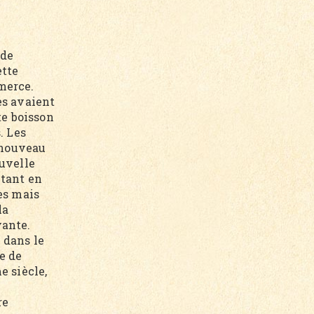
 de
ette
merce.
es avaient
te boisson
. Les
e nouveau
ouvelle
ltant en
es mais
la
vante.
 dans le
e de
e siècle,
re