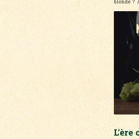
blonde ? A
L’ère