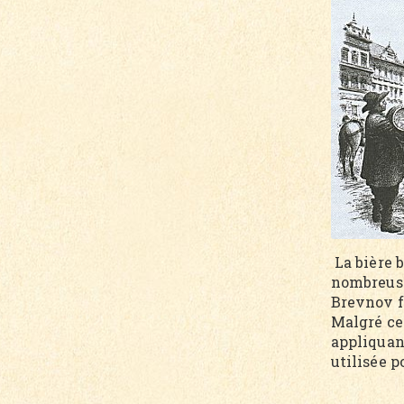
La bière 
nombreuses
Brevnov fu
Malgré ce
appliquan
utilisée p