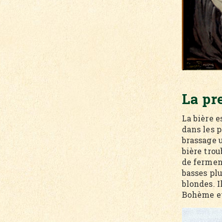
La pr
La bière 
dans les p
brassage u
bière trou
de ferment
basses pl
blondes. I
Bohème et 