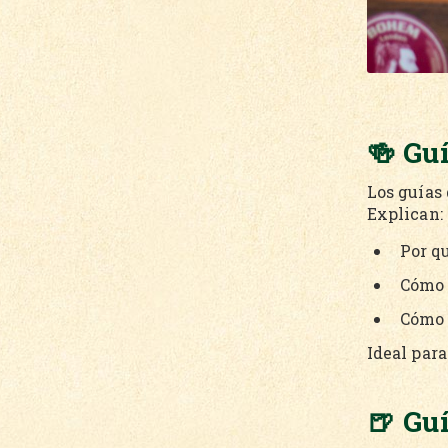
🍻 Gu
Los guías 
Explican:
Por q
Cómo d
Cómo 
Ideal para
🍺 Gu