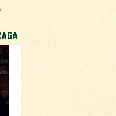
a
RAGA