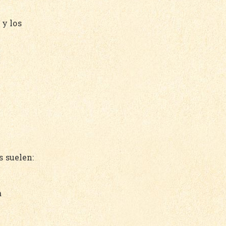
 y los
s suelen:
a