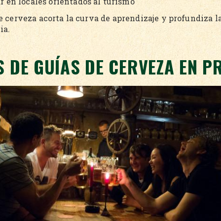
r en locales orientados al turismo
e cerveza acorta la curva de aprendizaje y profundiza l
ia.
S DE GUÍAS DE CERVEZA EN P