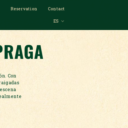
s
Reservation
Contact
ES
 PRAGA
ión. Con
raigadas
a escena
realmente