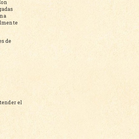
Con
gadas
ena
almente
es de
tender el