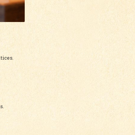
tices.
s.