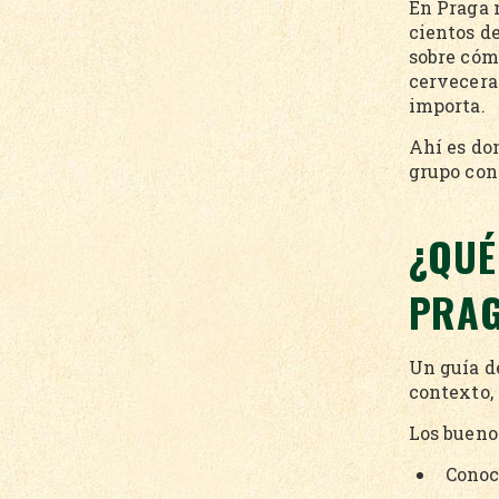
En Praga n
cientos d
sobre cómo
cervecera
importa.
Ahí es do
grupo con
¿QUÉ
PRA
Un guía de
contexto, 
Los bueno
Conoc